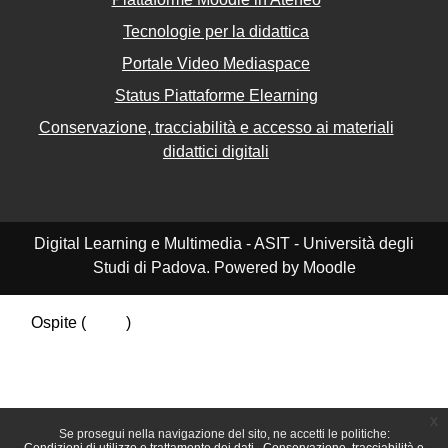
Tecnologie per la didattica
Portale Video Mediaspace
Status Piattaforme Elearning
Conservazione, tracciabilità e accesso ai materiali
didattici digitali
Digital Learning e Multimedia - ASIT - Università degli
Studi di Padova. Powered by Moodle
Ospite (
Login
)
Riepilogo della conservazione dei dati
Politiche
Ottieni l'app mobile
Passa al tema standard
x
Se prosegui nella navigazione del sito, ne accetti le politiche: