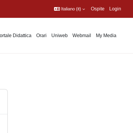
Italiano ‎(it)‎
Ospite
Login
ortale Didattica
Orari
Uniweb
Webmail
My Media