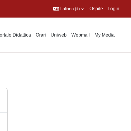
Italiano ‎(it)‎
Ospite
Login
ortale Didattica
Orari
Uniweb
Webmail
My Media