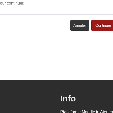
our continuer.
Annuler
Continuer
Info
Piattaforme Moodle in Ateneo