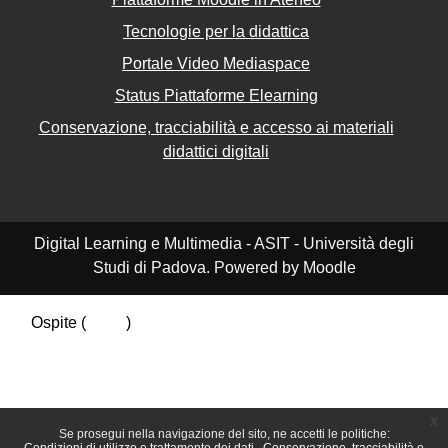
Tecnologie per la didattica
Portale Video Mediaspace
Status Piattaforme Elearning
Conservazione, tracciabilità e accesso ai materiali
didattici digitali
Digital Learning e Multimedia - ASIT - Università degli
Studi di Padova. Powered by Moodle
Ospite (
Login
)
Riepilogo della conservazione dei dati
Politiche
Ottieni l'app mobile
Passa al tema standard
x
Se prosegui nella navigazione del sito, ne accetti le politiche: