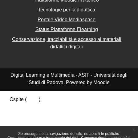
Tecnologie per la didattica
Portale Video Mediaspace
Status Piattaforme Elearning
Conservazione, tracciabilità e accesso ai materiali
didattici digitali
Digital Learning e Multimedia - ASIT - Università degli
Studi di Padova. Powered by Moodle
Ospite (
Login
)
Riepilogo della conservazione dei dati
Politiche
Ottieni l'app mobile
Passa al tema standard
x
Se prosegui nella navigazione del sito, ne accetti le politiche: