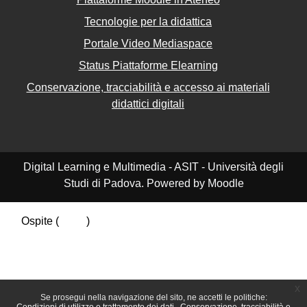
Tecnologie per la didattica
Portale Video Mediaspace
Status Piattaforme Elearning
Conservazione, tracciabilità e accesso ai materiali
didattici digitali
Digital Learning e Multimedia - ASIT - Università degli
Studi di Padova. Powered by Moodle
Ospite (
Login
)
Riepilogo della conservazione dei dati
Politiche
Ottieni l'app mobile
Passa al tema standard
x
Se prosegui nella navigazione del sito, ne accetti le politiche: