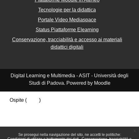
Tecnologie per la didattica
Portale Video Mediaspace
Status Piattaforme Elearning
Conservazione, tracciabilità e accesso ai materiali
didattici digitali
Digital Learning e Multimedia - ASIT - Università degli
Studi di Padova. Powered by Moodle
Ospite (
Login
)
Riepilogo della conservazione dei dati
Politiche
Ottieni l'app mobile
Passa al tema standard
x
Se prosegui nella navigazione del sito, ne accetti le politiche: