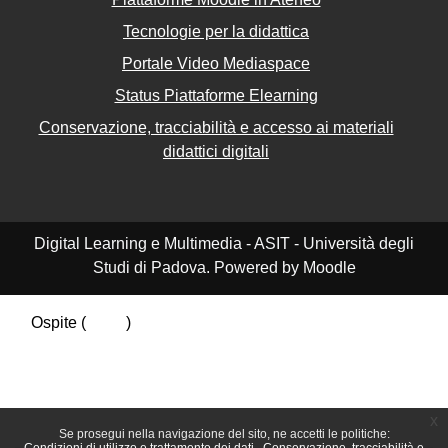
Tecnologie per la didattica
Portale Video Mediaspace
Status Piattaforme Elearning
Conservazione, tracciabilità e accesso ai materiali
didattici digitali
Digital Learning e Multimedia - ASIT - Università degli
Studi di Padova. Powered by Moodle
Ospite (
Login
)
Riepilogo della conservazione dei dati
Politiche
Ottieni l'app mobile
Passa al tema standard
x
Se prosegui nella navigazione del sito, ne accetti le politiche: