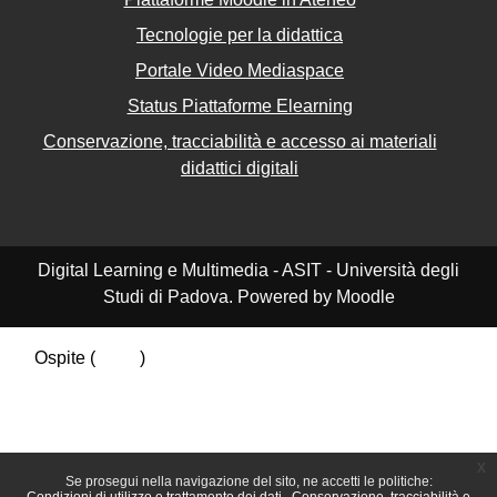
Tecnologie per la didattica
Portale Video Mediaspace
Status Piattaforme Elearning
Conservazione, tracciabilità e accesso ai materiali
didattici digitali
Digital Learning e Multimedia - ASIT - Università degli
Studi di Padova. Powered by Moodle
Ospite (
Login
)
Riepilogo della conservazione dei dati
Politiche
Ottieni l'app mobile
Passa al tema standard
x
Se prosegui nella navigazione del sito, ne accetti le politiche: