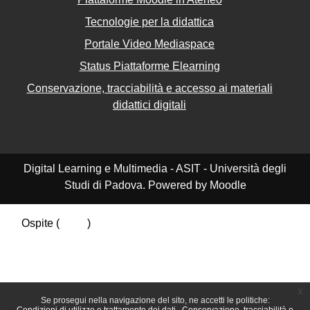
Tecnologie per la didattica
Portale Video Mediaspace
Status Piattaforme Elearning
Conservazione, tracciabilità e accesso ai materiali
didattici digitali
Digital Learning e Multimedia - ASIT - Università degli
Studi di Padova. Powered by Moodle
Ospite (
Login
)
Riepilogo della conservazione dei dati
Politiche
Ottieni l'app mobile
Passa al tema standard
x
Se prosegui nella navigazione del sito, ne accetti le politiche: