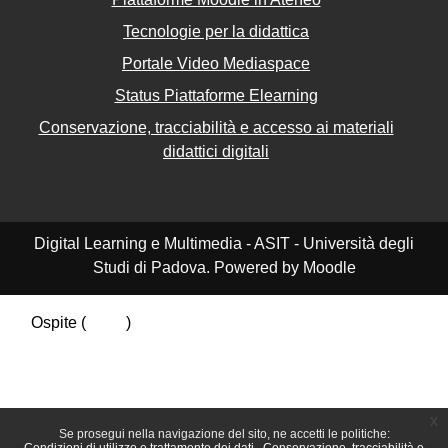
Tecnologie per la didattica
Portale Video Mediaspace
Status Piattaforme Elearning
Conservazione, tracciabilità e accesso ai materiali
didattici digitali
Digital Learning e Multimedia - ASIT - Università degli
Studi di Padova. Powered by Moodle
Ospite (
Login
)
Riepilogo della conservazione dei dati
Politiche
Ottieni l'app mobile
Passa al tema standard
x
Se prosegui nella navigazione del sito, ne accetti le politiche: