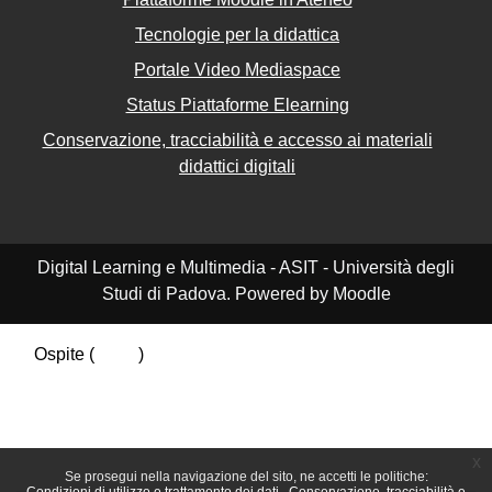
Tecnologie per la didattica
Portale Video Mediaspace
Status Piattaforme Elearning
Conservazione, tracciabilità e accesso ai materiali
didattici digitali
Digital Learning e Multimedia - ASIT - Università degli
Studi di Padova. Powered by Moodle
Ospite (
Login
)
Riepilogo della conservazione dei dati
Politiche
Ottieni l'app mobile
Passa al tema standard
x
Se prosegui nella navigazione del sito, ne accetti le politiche: