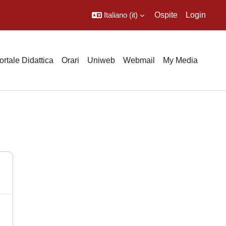
Italiano ‎(it)‎
Ospite
Login
ortale Didattica
Orari
Uniweb
Webmail
My Media