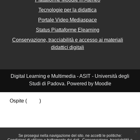
Tecnologie per la didattica
Portale Video Mediaspace
Status Piattaforme Elearning
Conservazione, tracciabilità e accesso ai materiali
didattici digitali
Digital Learning e Multimedia - ASIT - Università degli
Studi di Padova. Powered by Moodle
Ospite (
Login
)
Riepilogo della conservazione dei dati
Politiche
Ottieni l'app mobile
Passa al tema standard
x
Se prosegui nella navigazione del sito, ne accetti le politiche: