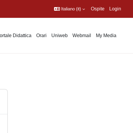
Italiano ‎(it)‎
Ospite
Login
ortale Didattica
Orari
Uniweb
Webmail
My Media