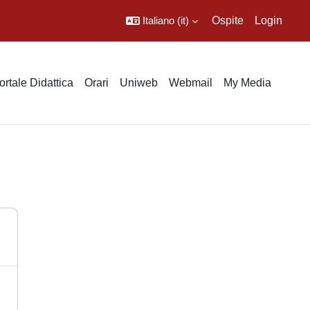
Italiano ‎(it)‎
Ospite
Login
ortale Didattica
Orari
Uniweb
Webmail
My Media