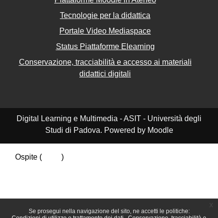
Tecnologie per la didattica
Portale Video Mediaspace
Status Piattaforme Elearning
Conservazione, tracciabilità e accesso ai materiali
didattici digitali
Digital Learning e Multimedia - ASIT - Università degli
Studi di Padova. Powered by Moodle
Ospite (
Login
)
Riepilogo della conservazione dei dati
Politiche
Ottieni l'app mobile
Passa al tema standard
x
Se prosegui nella navigazione del sito, ne accetti le politiche: