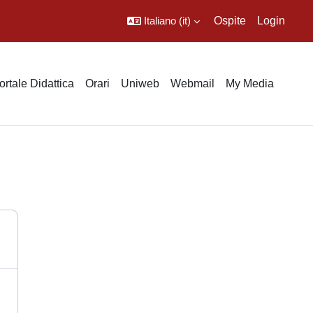
Italiano ‎(it)‎
Ospite
Login
ortale Didattica
Orari
Uniweb
Webmail
My Media