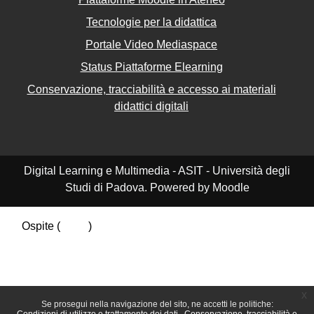
Tecnologie per la didattica
Portale Video Mediaspace
Status Piattaforme Elearning
Conservazione, tracciabilità e accesso ai materiali
didattici digitali
Digital Learning e Multimedia - ASIT - Università degli
Studi di Padova. Powered by Moodle
Ospite (
Login
)
Riepilogo della conservazione dei dati
Politiche
Ottieni l'app mobile
Passa al tema standard
x
Se prosegui nella navigazione del sito, ne accetti le politiche: