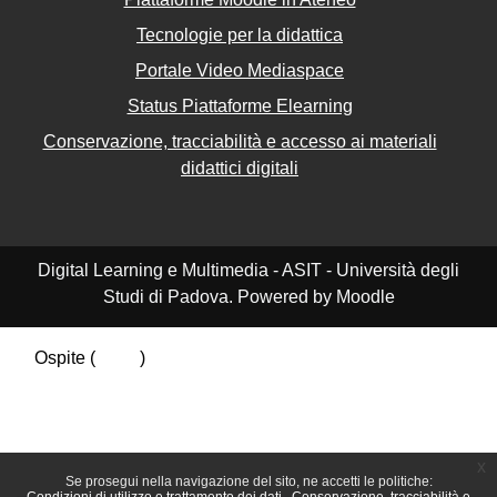
Tecnologie per la didattica
Portale Video Mediaspace
Status Piattaforme Elearning
Conservazione, tracciabilità e accesso ai materiali
didattici digitali
Digital Learning e Multimedia - ASIT - Università degli
Studi di Padova. Powered by Moodle
Ospite (
Login
)
Riepilogo della conservazione dei dati
Politiche
Ottieni l'app mobile
Passa al tema standard
x
Se prosegui nella navigazione del sito, ne accetti le politiche: