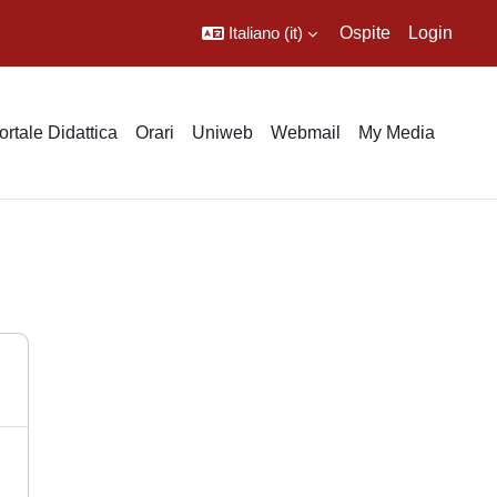
Italiano ‎(it)‎
Ospite
Login
ortale Didattica
Orari
Uniweb
Webmail
My Media