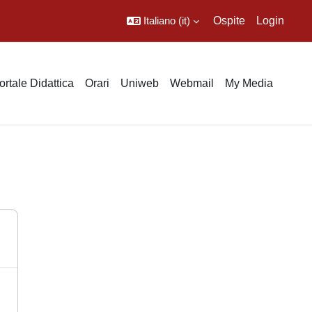
Italiano ‎(it)‎
Ospite
Login
ortale Didattica
Orari
Uniweb
Webmail
My Media