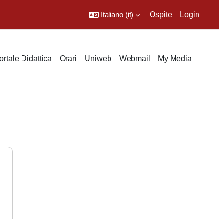
Italiano ‎(it)‎
Ospite
Login
ortale Didattica
Orari
Uniweb
Webmail
My Media