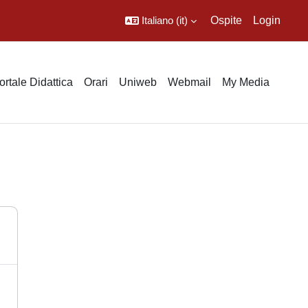
Italiano ‎(it)‎
Ospite
Login
ortale Didattica
Orari
Uniweb
Webmail
My Media