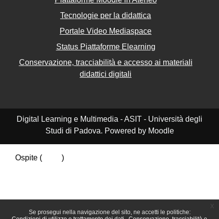
Tecnologie per la didattica
Portale Video Mediaspace
Status Piattaforme Elearning
Conservazione, tracciabilità e accesso ai materiali
didattici digitali
Digital Learning e Multimedia - ASIT - Università degli
Studi di Padova. Powered by Moodle
Ospite (
Login
)
Riepilogo della conservazione dei dati
Politiche
Ottieni l'app mobile
Passa al tema standard
x
Se prosegui nella navigazione del sito, ne accetti le politiche: