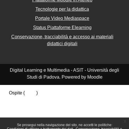
Tecnologie per la didattica
Portale Video Mediaspace
Status Piattaforme Elearning
Conservazione, tracciabilità e accesso ai materiali
didattici digitali
Digital Learning e Multimedia - ASIT - Università degli
Studi di Padova. Powered by Moodle
Ospite (
Login
)
Riepilogo della conservazione dei dati
Politiche
Ottieni l'app mobile
Passa al tema standard
x
Se prosegui nella navigazione del sito, ne accetti le politiche: