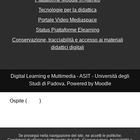
Tecnologie per la didattica
Portale Video Mediaspace
Status Piattaforme Elearning
Conservazione, tracciabilità e accesso ai materiali
didattici digitali
Digital Learning e Multimedia - ASIT - Università degli
Studi di Padova. Powered by Moodle
Ospite (
Login
)
Riepilogo della conservazione dei dati
Politiche
Ottieni l'app mobile
Passa al tema standard
x
Se prosegui nella navigazione del sito, ne accetti le politiche: