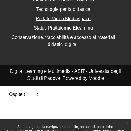
Tecnologie per la didattica
Portale Video Mediaspace
Status Piattaforme Elearning
Conservazione, tracciabilità e accesso ai materiali
didattici digitali
Digital Learning e Multimedia - ASIT - Università degli
Studi di Padova. Powered by Moodle
Ospite (
Login
)
Riepilogo della conservazione dei dati
Politiche
Ottieni l'app mobile
Passa al tema standard
x
Se prosegui nella navigazione del sito, ne accetti le politiche: