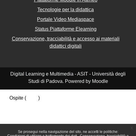
Tecnologie per la didattica
Portale Video Mediaspace
Status Piattaforme Elearning
Conservazione, tracciabilità e accesso ai materiali
didattici digitali
Digital Learning e Multimedia - ASIT - Università degli
Studi di Padova. Powered by Moodle
Ospite (
Login
)
Riepilogo della conservazione dei dati
Politiche
Ottieni l'app mobile
Passa al tema standard
x
Se prosegui nella navigazione del sito, ne accetti le politiche: