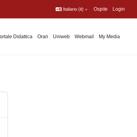
Italiano ‎(it)‎
Ospite
Login
ortale Didattica
Orari
Uniweb
Webmail
My Media