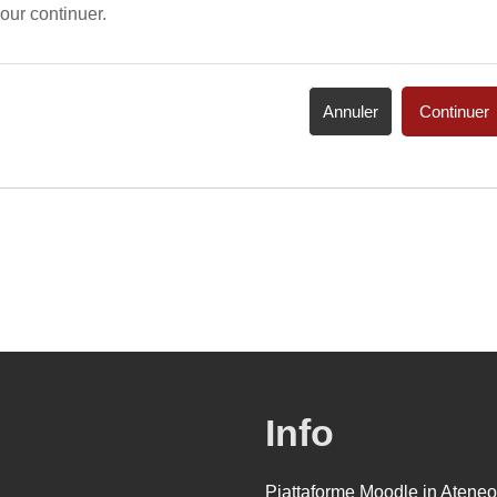
our continuer.
Annuler
Continuer
Info
Piattaforme Moodle in Ateneo