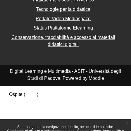
Tecnologie per la didattica
Portale Video Mediaspace
Status Piattaforme Elearning
Conservazione, tracciabilità e accesso ai materiali
didattici digitali
Digital Learning e Multimedia - ASIT - Università degli
Studi di Padova. Powered by Moodle
Ospite (
Login
)
Riepilogo della conservazione dei dati
Politiche
Ottieni l'app mobile
Passa al tema standard
x
Se prosegui nella navigazione del sito, ne accetti le politiche: