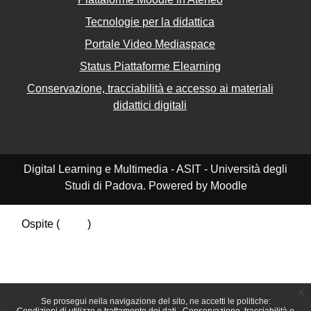
Tecnologie per la didattica
Portale Video Mediaspace
Status Piattaforme Elearning
Conservazione, tracciabilità e accesso ai materiali
didattici digitali
Digital Learning e Multimedia - ASIT - Università degli
Studi di Padova. Powered by Moodle
Ospite (
Login
)
Riepilogo della conservazione dei dati
Politiche
Ottieni l'app mobile
Passa al tema standard
x
Se prosegui nella navigazione del sito, ne accetti le politiche: