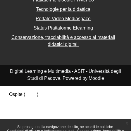
Tecnologie per la didattica
Portale Video Mediaspace
Status Piattaforme Elearning
Conservazione, tracciabilità e accesso ai materiali
didattici digitali
Digital Learning e Multimedia - ASIT - Università degli
Studi di Padova. Powered by Moodle
Ospite (
Login
)
Riepilogo della conservazione dei dati
Politiche
Ottieni l'app mobile
Passa al tema standard
x
Se prosegui nella navigazione del sito, ne accetti le politiche: