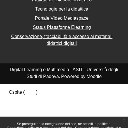
Tecnologie per la didattica
Portale Video Mediaspace
Status Piattaforme Elearning
Conservazione, tracciabilità e accesso ai materiali
didattici digitali
Digital Learning e Multimedia - ASIT - Università degli
Studi di Padova. Powered by Moodle
Ospite (
Login
)
Riepilogo della conservazione dei dati
Politiche
Ottieni l'app mobile
Passa al tema standard
x
Se prosegui nella navigazione del sito, ne accetti le politiche: