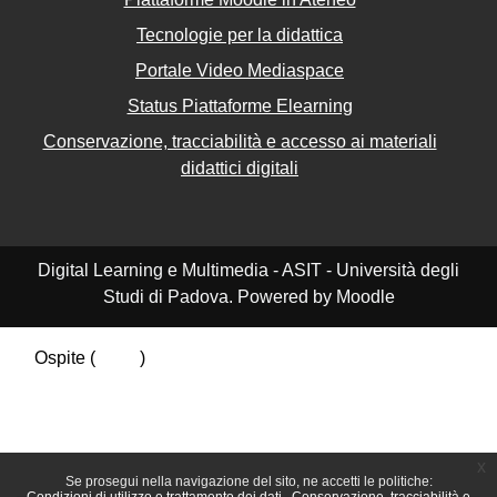
Tecnologie per la didattica
Portale Video Mediaspace
Status Piattaforme Elearning
Conservazione, tracciabilità e accesso ai materiali
didattici digitali
Digital Learning e Multimedia - ASIT - Università degli
Studi di Padova. Powered by Moodle
Ospite (
Login
)
Riepilogo della conservazione dei dati
Politiche
Ottieni l'app mobile
Passa al tema standard
x
Se prosegui nella navigazione del sito, ne accetti le politiche: