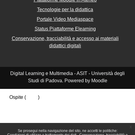
Tecnologie per la didattica
Portale Video Mediaspace
Status Piattaforme Elearning
Conservazione, tracciabilità e accesso ai materiali
didattici digitali
Digital Learning e Multimedia - ASIT - Università degli
Studi di Padova. Powered by Moodle
Ospite (
Login
)
Riepilogo della conservazione dei dati
Politiche
Ottieni l'app mobile
Passa al tema standard
x
Se prosegui nella navigazione del sito, ne accetti le politiche: