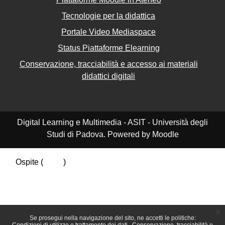
Tecnologie per la didattica
Portale Video Mediaspace
Status Piattaforme Elearning
Conservazione, tracciabilità e accesso ai materiali
didattici digitali
Digital Learning e Multimedia - ASIT - Università degli
Studi di Padova. Powered by Moodle
Ospite (
Login
)
Riepilogo della conservazione dei dati
Politiche
Ottieni l'app mobile
Passa al tema standard
x
Se prosegui nella navigazione del sito, ne accetti le politiche: