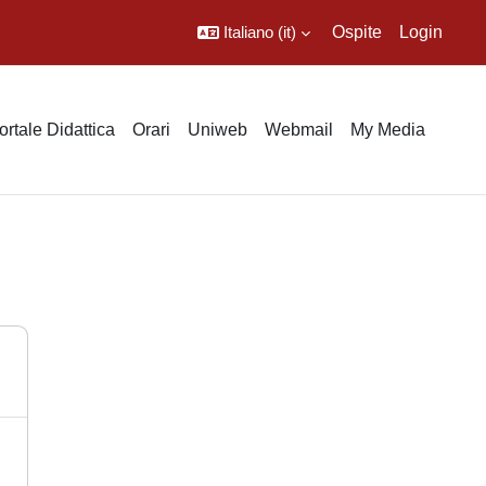
Italiano ‎(it)‎
Ospite
Login
ortale Didattica
Orari
Uniweb
Webmail
My Media