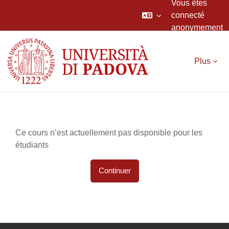
Vous êtes
connecté
anonymement
Passer au contenu principal
Plus
Ce cours n’est actuellement pas disponible pour les
étudiants
Continuer