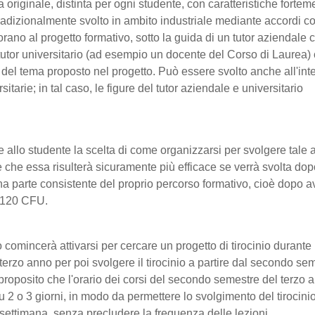
va originale, distinta per ogni studente, con caratteristiche fortem
tradizionalmente svolto in ambito industriale mediante accordi c
ano al progetto formativo, sotto la guida di un tutor aziendale c
tutor universitario (ad esempio un docente del Corso di Laurea)
à del tema proposto nel progetto. Può essere svolto anche all'int
rsitarie; in tal caso, le figure del tutor aziendale e universitario
 allo studente la scelta di come organizzarsi per svolgere tale at
e che essa risulterà sicuramente più efficace se verrà svolta do
a parte consistente del proprio percorso formativo, cioè dopo a
 120 CFU.
 comincerà attivarsi per cercare un progetto di tirocinio durante 
erzo anno per poi svolgere il tirocinio a partire dal secondo se
proposito che l'orario dei corsi del secondo semestre del terzo 
 2 o 3 giorni, in modo da permettere lo svolgimento del tirocini
a settimana, senza precludere la frequenza delle lezioni.