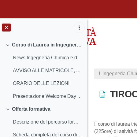
Vai al contenuto principale
Corso di Laurea in Ingegneria Chimica e dei Materiali
Minimizza
News Ingegneria Chimica e dei Materiali
AVVISO ALLE MATRICOLE, AGLI STUDENTI E ALLE STUDENTESSE SULL'INIZIO DELLE LEZIONI
L Ingegneria Chim
ORARIO DELLE LEZIONI
TIROC
Presentazione Welcome Day AA 2025/2026
Offerta formativa
Minimizza
Aggregazione de
Descrizione del percorso formativo previsto per gli immatricolati nell'A.A. 2025/2026
Il corso di laurea t
(225ore) di attività 
Scheda completa del corso di studio (incluso Regolamento didattico) 2025/2026