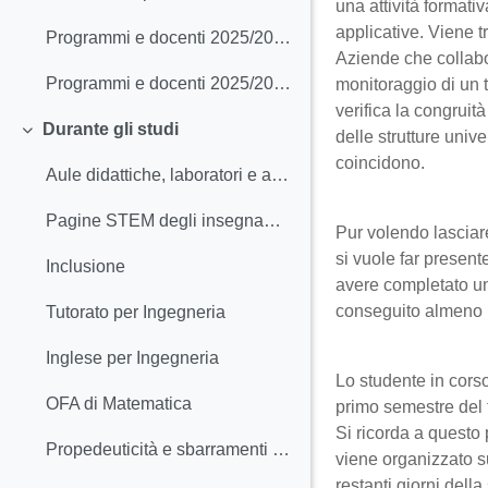
una attività formati
applicative. Viene 
Programmi e docenti 2025/2026 1° anno
Aziende che collabor
Programmi e docenti 2025/2026 2°- 3° anno
monitoraggio di un 
verifica la congruit
Durante gli studi
delle strutture unive
Minimizza
coincidono.
Aule didattiche, laboratori e aule studio
Pagine STEM degli insegnamenti A.A.2025/26
Pur volendo lasciare
si vuole far present
Inclusione
avere completato un
conseguito almeno
Tutorato per Ingegneria
Inglese per Ingegneria
Lo studente in corso
OFA di Matematica
primo semestre del t
Si ricorda a questo 
Propedeuticità e sbarramenti a partire dalla coorte 2023/24 (applicazione estesa anche alla coorte 2022/23)
viene organizzato su
restanti giorni dell