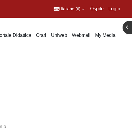
Italiano ‎(it)‎
Ospite
Login
Apr
ortale Didattica
Orari
Uniweb
Webmail
My Media
inio