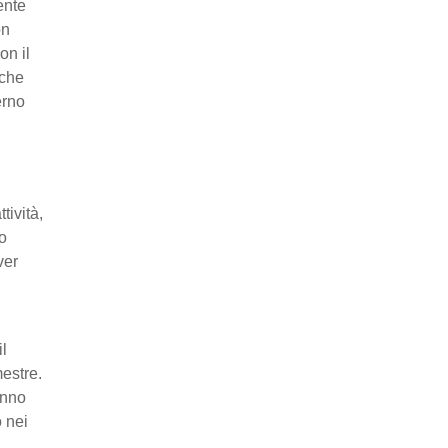
ente
on
on il
 che
erno
tività,
po
ver
il
mestre.
anno
o nei