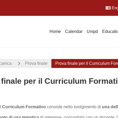
Engl
Home
Calendar
Unipd
Educatio
canica
Prova finale
Prova finale per il Curriculum Fo
finale per il Curriculum Format
uirements
il
Curriculum Formativo
consiste nello svolgimento di
una dell
nto di una tematica
di interesse, concordata con un docente