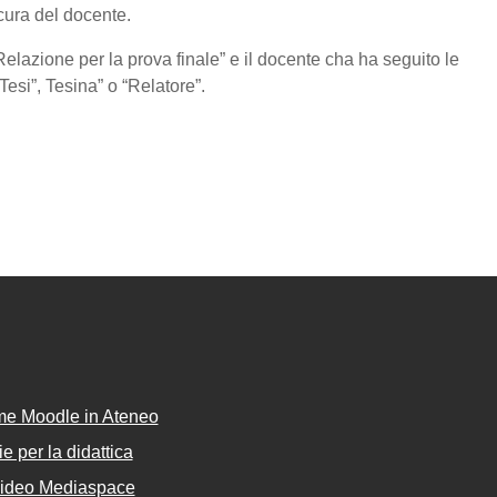
cura del docente.
elazione per la prova finale” e il docente cha ha seguito le
Tesi”, Tesina” o “Relatore”.
rme Moodle in Ateneo
e per la didattica
Video Mediaspace