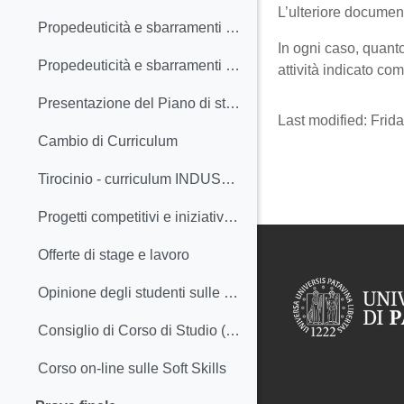
L’ulteriore documen
Propedeuticità e sbarramenti a partire dalla coorte 2023/24- curriculum FORMATIVO
In ogni caso, quanto
Propedeuticità e sbarramenti a partire dalla coorte 2023/24 - curriculum INDUSTRIALE
attività indicato co
Presentazione del Piano di studio
Last modified: Frid
Cambio di Curriculum
Tirocinio - curriculum INDUSTRIALE
Progetti competitivi e iniziative degli studenti
Offerte di stage e lavoro
Opinione degli studenti sulle attività didattiche
Consiglio di Corso di Studio (CCS), inclusi i Rappresentanti degli studenti
Corso on-line sulle Soft Skills