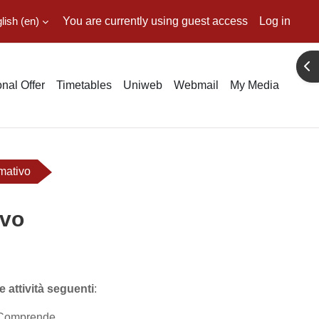
ish ‎(en)‎
You are currently using guest access
Log in
Ope
nal Offer
Timetables
Uniweb
Webmail
My Media
rmativo
ivo
e attività seguenti
:
. Comprende