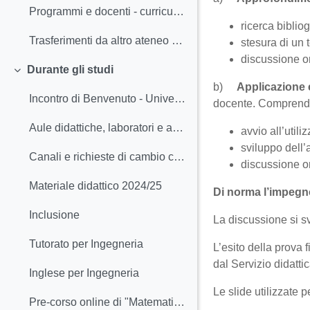
Programmi e docenti - curriculum INDUSTRIALE 2025/26
ricerca bibliog
Trasferimenti da altro ateneo o corso di studio
stesura di un
discussione or
Durante gli studi
Collapse
b)
Applicazione 
Incontro di Benvenuto - Università Porte Aperte 2025 - slides
docente. Compren
Aule didattiche, laboratori e aule studio
avvio all’util
sviluppo dell’a
Canali e richieste di cambio canale del 2° e 3° anno del curriculum formativo A.A. 2025/26
discussione or
Materiale didattico 2024/25
Di norma l’impegno
Inclusione
La discussione si 
Tutorato per Ingegneria
L’esito della prova
dal Servizio didattic
Inglese per Ingegneria
Le slide utilizzate
Pre-corso online di "Matematica di Base"