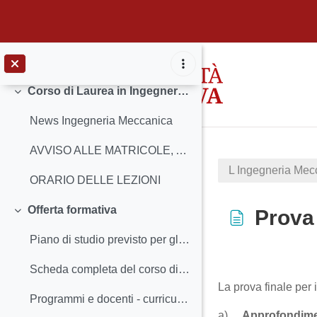
Skip to main content
Corso di Laurea in Ingegneria Meccanica
Collapse
News Ingegneria Meccanica
AVVISO ALLE MATRICOLE, AGLI STUDENTI E ALLE STUDENTESSE SULL'INIZIO DELLE LEZIONI
L Ingegneria Mec
ORARIO DELLE LEZIONI
Offerta formativa
Prova 
Collapse
Piano di studio previsto per gli immatricolati nell'A.A. 2025/26
Completion req
Scheda completa del corso di studio (incluso Regolamento didattico) 2025/26
La prova finale per 
Programmi e docenti - curriculum FORMATIVO 2025/26
a)
Approfondime