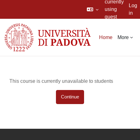
currently
Log
using
in
guest
Skip to main content
access
Home
More
This course is currently unavailable to students
Continue