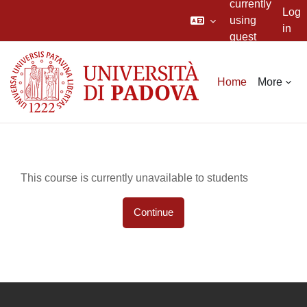
currently
Log
using
in
guest
Skip to main content
access
Home
More
This course is currently unavailable to students
Continue