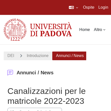
Ospite
Login
Vai al contenuto principale
Home
Altro
DEI
Introduzione
Annunci / News
Annunci / News
Canalizzazioni per le
matricole 2022-2023
Modalità visualizzazione