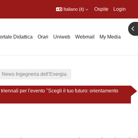
Italiano ‎(it)‎
Ospite
Login
Apr
ortale Didattica
Orari
Uniweb
Webmail
My Media
News Ingegneria dell'Energia
nali per l'evento "Scegli il tuo futuro: orientamento