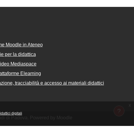
rme Moodle in Ateneo
e per la didattica
Video Mediaspace
attaforme Elearning
ione, tracciabilità e accesso ai materiali didattici
x
attici digitali
Studi di Padova. Powered by Moodle