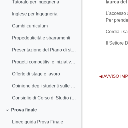
laurea del
Tutorato per Ingegneria
L'accesso a
Inglese per Ingegneria
Per prende
Cambi curriculum
Cordiali sa
Propedeuticità e sbarramenti
Il Settore 
Presentazione del Piano di studio
Progetti competitivi e iniziative degli studenti
Offerte di stage e lavoro
◀︎ AVVISO IMPOR
Opinione degli studenti sulle attività didattiche
Consiglio di Corso di Studio (CCS), inclusi i Rappresentanti degli studenti
Prova finale
Minimizza
Linee guida Prova Finale