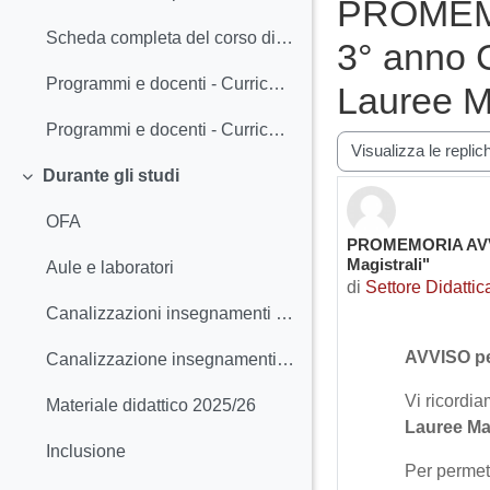
PROMEMOR
Scheda completa del corso di studio (incluso Regolamento didattico) 2025/26
3° anno C
Programmi e docenti - Curriculum ELETTRICO 2025/26
Lauree Ma
Programmi e docenti - Curriculum ENERGETICO 2025/26
Modalità visualizza
Durante gli studi
Minimizza
OFA
PROMEMORIA AVVISO 
Numero di risposte
Magistrali"
Aule e laboratori
di
Settore Didattic
Canalizzazioni insegnamenti del 1° anno e richieste di cambio canale
AVVISO per 
Canalizzazione insegnamenti del 2° anno e richieste di cambio canale
Vi ricordi
Materiale didattico 2025/26
Lauree Mag
Inclusione
Per permett