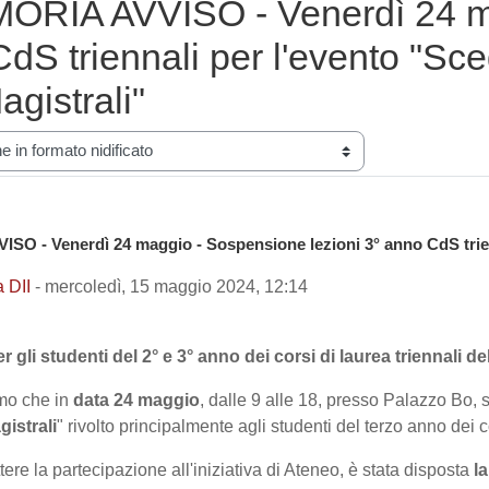
IA AVVISO - Venerdì 24 mag
dS triennali per l'evento "Sceg
gistrali"
zione
- Venerdì 24 maggio - Sospensione lezioni 3° anno CdS trienna
: 0
a DII
-
mercoledì, 15 maggio 2024, 12:14
gli studenti del 2° e 3° anno dei corsi di laurea triennali del
amo che in
data
24 maggio
, dalle 9 alle 18, presso Palazzo Bo, si
istrali
" rivolto principalmente agli studenti del terzo anno dei c
ere la partecipazione all'iniziativa di Ateneo, è stata disposta
l