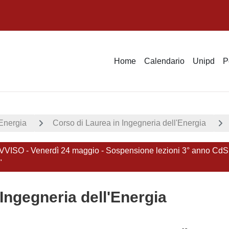
Home
Calendario
Unipd
P
'Energia
Corso di Laurea in Ingegneria dell'Energia
O - Venerdì 24 maggio - Sospensione lezioni 3° anno CdS trien
"
Ingegneria dell'Energia