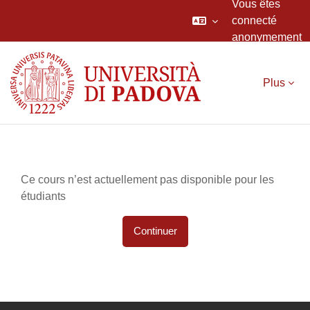
Vous êtes
connecté
anonymement
Passer au contenu principal
Plus
Ce cours n’est actuellement pas disponible pour les
étudiants
Continuer