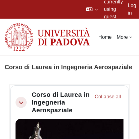
currently
Log
using
in
guest
Skip to main content
access
Home
More
Corso di Laurea in Ingegneria Aerospaziale
Section outline
Corso di Laurea in
Collapse all
Ingegneria
Collapse
Aerospaziale