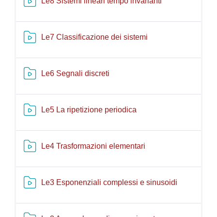
Risorsa video K
Le8 Sistemi lineari tempo invarianti
Risorsa video Kaltu
Le7 Classificazione dei sistemi
Risorsa video Kaltura
Le6 Segnali discreti
Risorsa video Kaltura
Le5 La ripetizione periodica
Risorsa video Kaltur
Le4 Trasformazioni elementari
Risorsa vid
Le3 Esponenziali complessi e sinusoidi