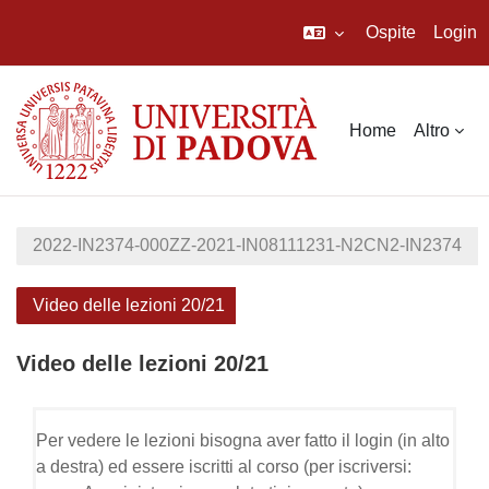
Ospite
Login
Vai al contenuto principale
Home
Altro
2022-IN2374-000ZZ-2021-IN08111231-N2CN2-IN2374
Video delle lezioni 20/21
Video delle lezioni 20/21
Schema della sezione
Per vedere le lezioni bisogna aver fatto il login (in alto
a destra) ed essere iscritti al corso (per iscriversi: