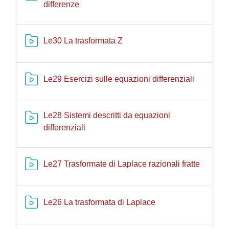
Risorsa video Kaltura
differenze
Risorsa video Kaltura
Le30 La trasformata Z
Risorsa v
Le29 Esercizi sulle equazioni differenziali
Le28 Sistemi descritti da equazioni
Risorsa video Kaltura
differenziali
Risorsa
Le27 Trasformate di Laplace razionali fratte
Risorsa video Kaltu
Le26 La trasformata di Laplace