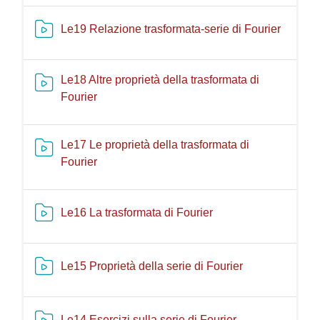
Risorsa
Le19 Relazione trasformata-serie di Fourier
Le18 Altre proprietà della trasformata di
Risorsa video Kaltura
Fourier
Le17 Le proprietà della trasformata di
Risorsa video Kaltura
Fourier
Risorsa video Kaltur
Le16 La trasformata di Fourier
Risorsa video 
Le15 Proprietà della serie di Fourier
Risorsa video Ka
Le14 Esercizi sulla serie di Fourier