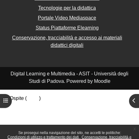
Tecnologie per la didattica
Portale Video Mediaspace
Status Piattaforme Elearning
Conservazione, tracciabilità e accesso ai materiali
didattici digitali
Digital Learning e Multimedia - ASIT - Università degli
Studi di Padova. Powered by Moodle
Ospite (
Login
)
Apri indice del corso
Apr
Riepilogo della conservazione dei dati
Politiche
Ottieni l'app mobile
Passa al tema standard
x
Se prosegui nella navigazione del sito, ne accetti le politiche:
Condizioni di utilizzo e trattamento dei dati
Conservazione, tracciabilità e